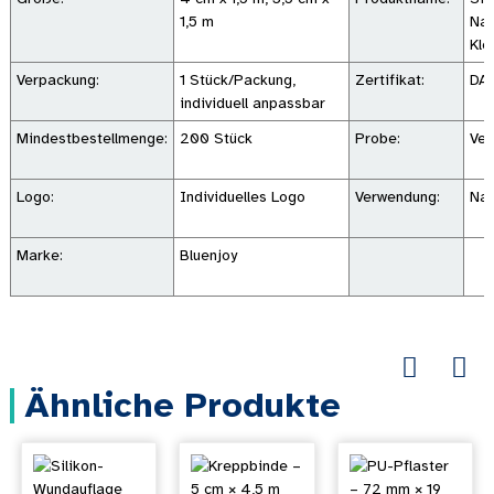
1,5 m
Nar
Kle
Verpackung:
1 Stück/Packung,
Zertifikat:
DA
individuell anpassbar
Mindestbestellmenge:
200 Stück
Probe:
Ver
Logo:
Individuelles Logo
Verwendung:
Nar
Marke:
Bluenjoy
Ähnliche Produkte