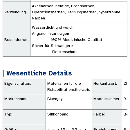
Aknenarben, Keloide, Brandnarben,
Verwendung
Operationsnarben, Dehnungsnarben, hypertrophe
Narben
Wasserdicht und weich
Angenehm zu tragen
Besonderheit
-----------100% Medizinische Qualität
Sicher für Schwangere
----------- Fleckenschutz
Wesentliche Details
Eigenschaften:
Materialien für die
Herkunftsort:
Zhe
Rehabilitationstherapie
Markenname:
Bluenjoy
Modellnummer:
B2
Typ:
Silikonband
Farbe:
Bei
Größe:
4 cm x 1,5 m, 3,5 cm x
Produktname:
Sil