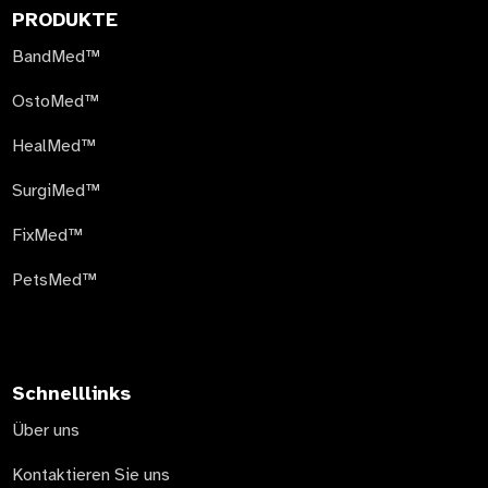
PRODUKTE
BandMed™
OstoMed™
HealMed™
SurgiMed™
FixMed™
PetsMed™
Schnelllinks
Über uns
Kontaktieren Sie uns