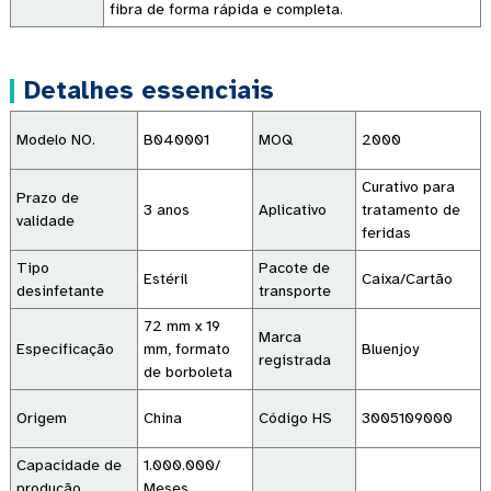
fibra de forma rápida e completa.
Detalhes essenciais
Modelo NO.
B040001
MOQ
2000
Curativo para
Prazo de
3 anos
Aplicativo
tratamento de
validade
feridas
Tipo
Pacote de
Estéril
Caixa/Cartão
desinfetante
transporte
72 mm x 19
Marca
Especificação
mm, formato
Bluenjoy
registrada
de borboleta
Origem
China
Código HS
3005109000
Capacidade de
1.000.000/
produção
Meses