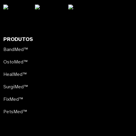
PRODUTOS
BandMed™
OstoMed™
HealMed™
SurgiMed™
FixMed™
PetsMed™