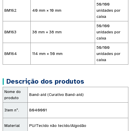
50/100
BM162
40 mm × 10 mm
unidades por
caixa
50/100
BM163
38 mm × 38 mm
unidades por
caixa
50/100
BM164
114 mm × 50 mm
unidades por
caixa
Descrição dos produtos
Nome do
Band-aid (Curativo Band-aid)
produto
Item nº.
B040001
Material
PU/Tecido não tecido/Algodão