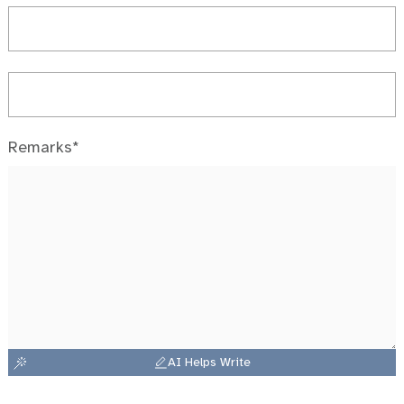
Remarks*
AI Helps Write