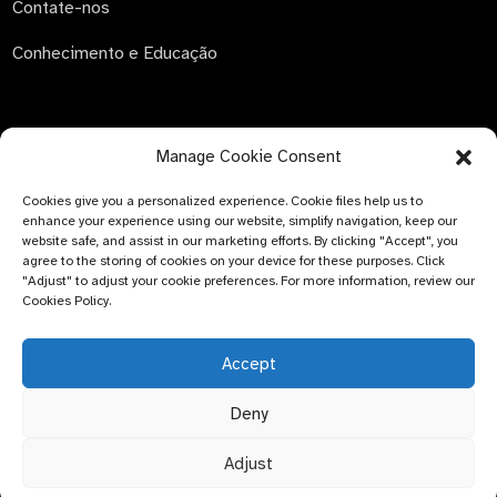
Contate-nos
Conhecimento e Educação
Manage Cookie Consent
ENVIAR CONSULTA
Cookies give you a personalized experience. Cookie files help us to
Não há nada melhor do que ver o resultado final. Saiba mais
enhance your experience using our website, simplify navigation, keep our
sobre a Newfun e obtenha o álbum de amostras mais
website safe, and assist in our marketing efforts. By clicking "Accept", you
recente do produto. E basta pedir mais informações.
agree to the storing of cookies on your device for these purposes. Click
"Adjust" to adjust your cookie preferences. For more information, review our
Cookies Policy.
Clique para fazer
uma consulta.
Accept
Deny
© DIREITOS AUTORAIS - 2024: Bluemed ​​Healthcare Co., Ltd.
Tópico principal
Adjust