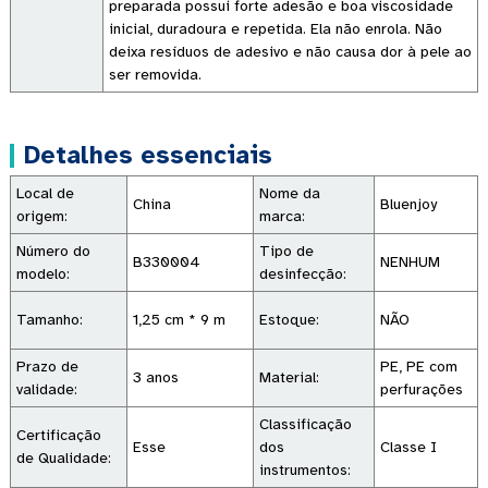
preparada possui forte adesão e boa viscosidade
inicial, duradoura e repetida. Ela não enrola. Não
deixa resíduos de adesivo e não causa dor à pele ao
ser removida.
Detalhes essenciais
Local de
Nome da
China
Bluenjoy
origem:
marca:
Número do
Tipo de
B330004
NENHUM
modelo:
desinfecção:
Tamanho:
1,25 cm * 9 m
Estoque:
NÃO
Prazo de
PE, PE com
3 anos
Material:
validade:
perfurações
Classificação
Certificação
Esse
dos
Classe I
de Qualidade:
instrumentos: