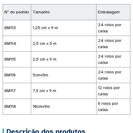
Nº do pedido
Tamanho
Embalagem
24 rolos por
BM113
1,25 cm × 9 m
caixa
24 rolos por
BM114
2,5 cm × 5 m
caixa
24 rolos por
BM115
2,5 cm × 9 m
caixa
24 rolos por
BM116
5cm×5m
caixa
12 rolos por
BM117
7,5 cm × 9 m
caixa
6 rolos por
BM118
10cm×9m
caixa
Descrição dos produtos