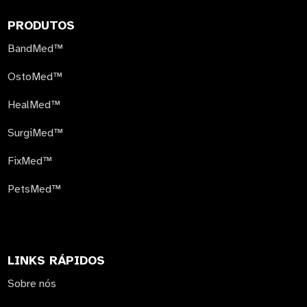
PRODUTOS
BandMed™
OstoMed™
HealMed™
SurgiMed™
FixMed™
PetsMed™
LINKS RÁPIDOS
Sobre nós