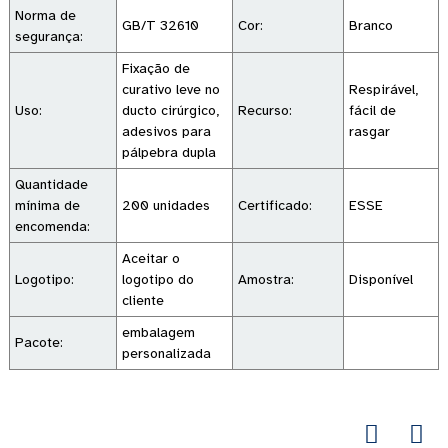
Norma de
GB/T 32610
Cor:
Branco
segurança:
Fixação de
curativo leve no
Respirável,
Uso:
ducto cirúrgico,
Recurso:
fácil de
adesivos para
rasgar
pálpebra dupla
Quantidade
mínima de
200 unidades
Certificado:
ESSE
encomenda:
Aceitar o
Logotipo:
logotipo do
Amostra:
Disponível
cliente
embalagem
Pacote:
personalizada