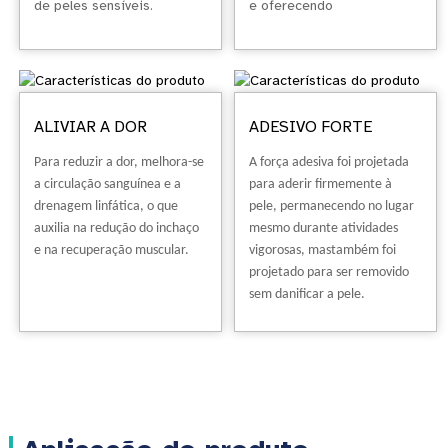
de peles sensíveis.
e oferecendo
estabilização, proporciona
suporte externo aos
músculos e articulações,
reduzindo o risco de
entorses, distensões e
ALIVIAR A DOR
ADESIVO FORTE
outras lesões durante a
atividade física.
Para reduzir a dor, melhora-se
A força adesiva foi projetada
a circulação sanguínea e a
para aderir firmemente à
drenagem linfática, o que
pele, permanecendo no lugar
auxilia na redução do inchaço
mesmo durante atividades
e na recuperação muscular.
vigorosas, mas
também foi
projetado para ser removido
sem danificar a pele.