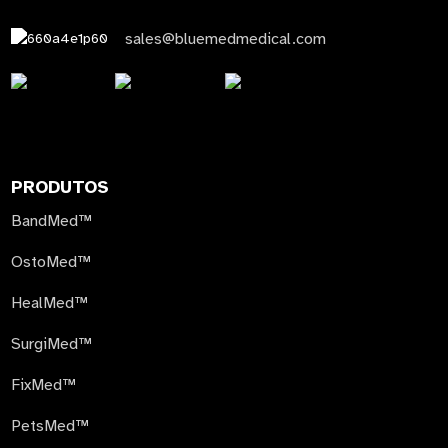
sales@bluemedmedical.com
PRODUTOS
BandMed™
OstoMed™
HealMed™
SurgiMed™
FixMed™
PetsMed™