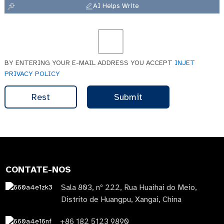
AI Helps Write
BY ENTERING YOUR E-MAIL ADDRESS YOU ACCEPT
INJET
PRIVACY POLICY
Rest
Submit
CONTATE-NOS
Sala 803, nº 222, Rua Huaihai do Meio,
Distrito de Huangpu, Xangai, China
+86 182 5123 9890