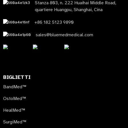
Stanza 803, n. 222 Huaihai Middle Road,
quartiere Huangpu, Shanghai, Cina
+86 182 5123 9890
sales@bluemedmedical.com
BIGLIETTI
BandMed™
OstoMed™
HealMed™
SurgiMed™