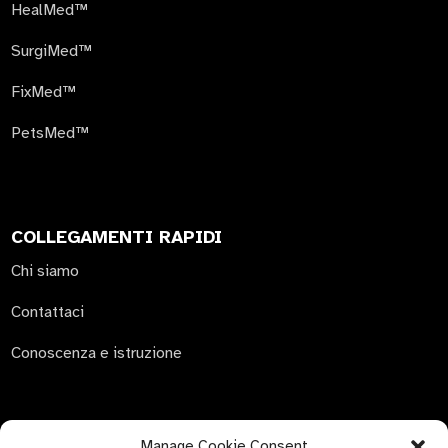
HealMed™
SurgiMed™
FixMed™
PetsMed™
COLLEGAMENTI RAPIDI
Chi siamo
Contattaci
Conoscenza e istruzione
Manage Cookie Consent