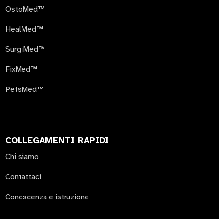
OstoMed™
HealMed™
SurgiMed™
FixMed™
PetsMed™
COLLEGAMENTI RAPIDI
Chi siamo
Contattaci
Conoscenza e istruzione