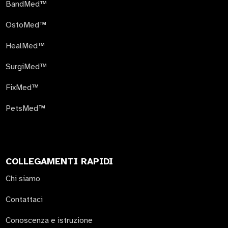
BandMed™
OstoMed™
HealMed™
SurgiMed™
FixMed™
PetsMed™
COLLEGAMENTI RAPIDI
Chi siamo
Contattaci
Conoscenza e istruzione