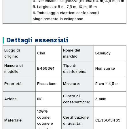
4. Dimensioni: lunghezza (estesa): 4 m, 4,5 m, 5 m
5. Larghezza: 5 m, 7,5 m, 10 m, 15 m
6. Imballaggio elastico: confezionati
singolarmente in cellophane
Dettagli essenziali
Luogo di
Nome del
Cina
Bluenjoy
origine:
marchio:
Numero di
Tipo di
B460001
Non sterile
modello:
disinfezione:
Proprietà:
Fissazione
Misurare:
5 cm * 4,5 m
Durata di
Azione:
NO
3 anni
conservazione:
100%
cotone,
Certificazione
Materiale:
CE/ISO13485
cotone e
di qualità: