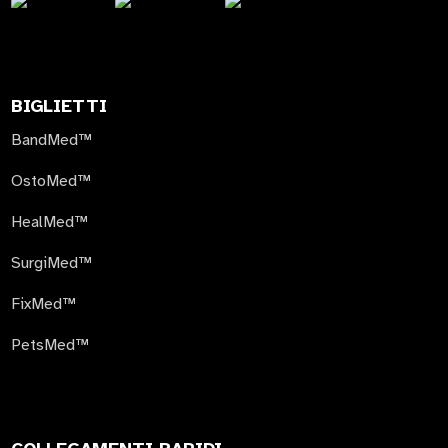
BIGLIETTI
BandMed™
OstoMed™
HealMed™
SurgiMed™
FixMed™
PetsMed™