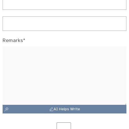
Remarks*
AI Helps Write