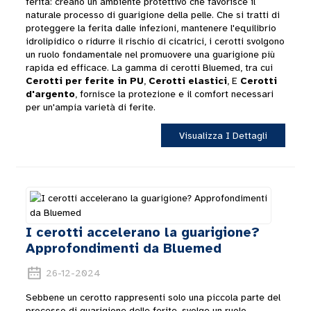
ferita: creano un ambiente protettivo che favorisce il
naturale processo di guarigione della pelle. Che si tratti di
proteggere la ferita dalle infezioni, mantenere l'equilibrio
idrolipidico o ridurre il rischio di cicatrici, i cerotti svolgono
un ruolo fondamentale nel promuovere una guarigione più
rapida ed efficace. La gamma di cerotti Bluemed, tra cui
Cerotti per ferite in PU
,
Cerotti elastici
, E
Cerotti
d'argento
, fornisce la protezione e il comfort necessari
per un'ampia varietà di ferite.
Visualizza I Dettagli
I cerotti accelerano la guarigione?
Approfondimenti da Bluemed
26-12-2024
Sebbene un cerotto rappresenti solo una piccola parte del
processo di guarigione delle ferite, svolge un ruolo