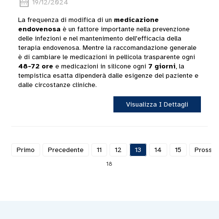
19/12/2024
La frequenza di modifica di un
medicazione
endovenosa
è un fattore importante nella prevenzione
delle infezioni e nel mantenimento dell'efficacia della
terapia endovenosa. Mentre la raccomandazione generale
è di cambiare le medicazioni in pellicola trasparente ogni
48-72 ore
e medicazioni in silicone ogni
7 giorni
, la
tempistica esatta dipenderà dalle esigenze del paziente e
dalle circostanze cliniche.
Visualizza I Dettagli
Primo
Precedente
11
12
13
14
15
Prossi
18