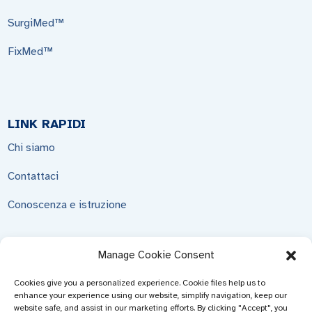
SurgiMed™
FixMed™
LINK RAPIDI
Chi siamo
Contattaci
Conoscenza e istruzione
Manage Cookie Consent
INVIA RICHIESTA
Cookies give you a personalized experience. Cookie files help us to
enhance your experience using our website, simplify navigation, keep our
Non c'è niente di meglio che vedere il risultato finale. Scopri
website safe, and assist in our marketing efforts. By clicking "Accept", you