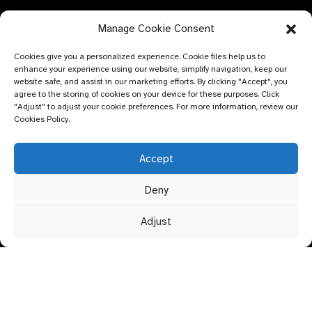
Contattaci
Manage Cookie Consent
Conoscenza e istruzione
Cookies give you a personalized experience. Cookie files help us to
enhance your experience using our website, simplify navigation, keep our
website safe, and assist in our marketing efforts. By clicking "Accept", you
agree to the storing of cookies on your device for these purposes. Click
"Adjust" to adjust your cookie preferences. For more information, review our
Cookies Policy.
INVIA RICHIESTA
Non c'è niente di meglio che vedere il risultato finale. Scopri
Accept
di più su newfun e scarica l'ultimo album di campioni di
prodotto. E chiedi semplicemente maggiori informazioni.
Deny
Adjust
Clicca per
informazioni
© COPYRIGHT - 2024 : Bluemed ​​Healthcare Co., Ltd.
Argomento
principale