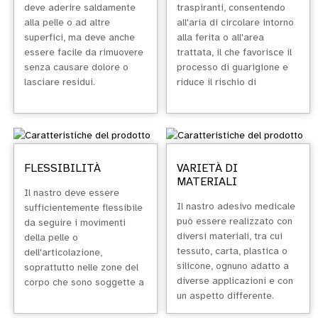
deve aderire saldamente
traspiranti, consentendo
alla pelle o ad altre
all'aria di circolare intorno
superfici, ma deve anche
alla ferita o all'area
essere facile da rimuovere
trattata, il che favorisce il
senza causare dolore o
processo di guarigione e
lasciare residui.
riduce il rischio di
macerazione
(ammorbidimento della
pelle dovuto all'umidità).
FLESSIBILITÀ
VARIETÀ DI
MATERIALI
Il nastro deve essere
Il nastro adesivo medicale
sufficientemente flessibile
può essere realizzato con
da seguire i movimenti
diversi materiali, tra cui
della pelle o
tessuto, carta, plastica o
dell'articolazione,
silicone, ognuno adatto a
soprattutto nelle zone del
diverse applicazioni e con
corpo che sono soggette a
un aspetto differente.
frequenti movimenti.