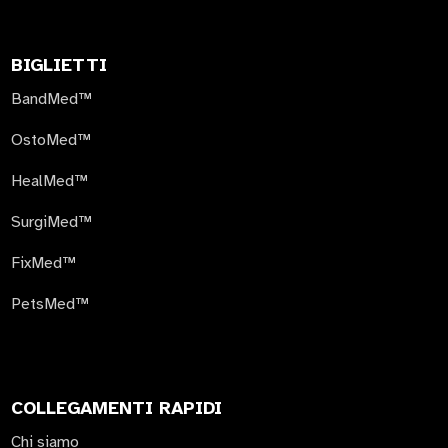
BIGLIETTI
BandMed™
OstoMed™
HealMed™
SurgiMed™
FixMed™
PetsMed™
COLLEGAMENTI RAPIDI
Chi siamo