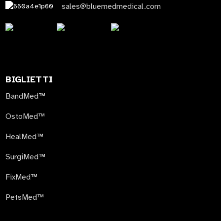
sales@bluemedmedical.com
BIGLIETTI
BandMed™
OstoMed™
HealMed™
SurgiMed™
FixMed™
PetsMed™