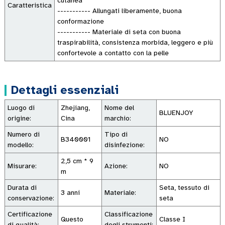
cutanea
Caratteristica
----------- Allungati liberamente, buona
conformazione
----------- Materiale di seta con buona
traspirabilità, consistenza morbida, leggero e più
confortevole a contatto con la pelle
Dettagli essenziali
Luogo di
Zhejiang,
Nome del
BLUENJOY
origine:
Cina
marchio:
Numero di
Tipo di
B340001
NO
modello:
disinfezione:
2,5 cm * 9
Misurare:
Azione:
NO
m
Durata di
Seta, tessuto di
3 anni
Materiale:
conservazione:
seta
Certificazione
Classificazione
Questo
Classe I
di qualità:
degli strumenti: