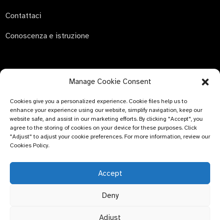
Contattaci
Conoscenza e istruzione
Manage Cookie Consent
INVIA RICHIESTA
Cookies give you a personalized experience. Cookie files help us to
Non c'è niente di meglio che vedere il risultato finale. Scopri
enhance your experience using our website, simplify navigation, keep our
di più su newfun e scarica l'ultimo album di campioni di
website safe, and assist in our marketing efforts. By clicking "Accept", you
prodotto. E chiedi semplicemente maggiori informazioni.
agree to the storing of cookies on your device for these purposes. Click
"Adjust" to adjust your cookie preferences. For more information, review our
Cookies Policy.
Clicca per
informazioni
Accept
Deny
© COPYRIGHT - 2024 : Bluemed ​​Healthcare Co., Ltd.
Argomento
principale
Adjust