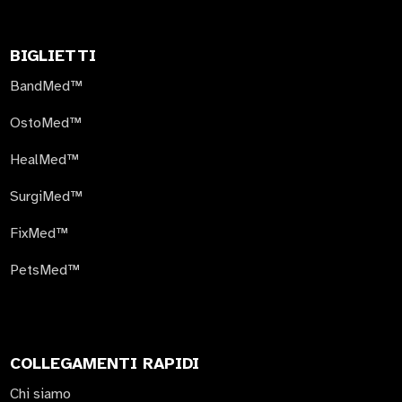
BIGLIETTI
BandMed™
OstoMed™
HealMed™
SurgiMed™
FixMed™
PetsMed™
COLLEGAMENTI RAPIDI
Chi siamo