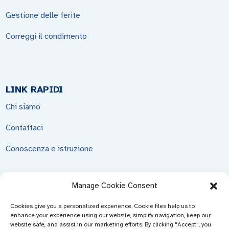
Gestione delle ferite
Correggi il condimento
LINK RAPIDI
Chi siamo
Contattaci
Conoscenza e istruzione
Manage Cookie Consent
INVIA RICHIESTA
Cookies give you a personalized experience. Cookie files help us to
enhance your experience using our website, simplify navigation, keep our
Non c'è niente di meglio che vedere il risultato finale. Scopri
website safe, and assist in our marketing efforts. By clicking "Accept", you