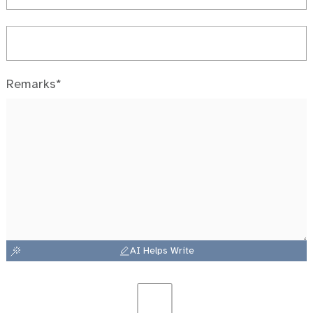
Remarks*
AI Helps Write