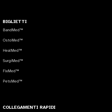
BIGLIETTI
BandMed™
OstoMed™
HealMed™
SurgiMed™
FixMed™
PetsMed™
COLLEGAMENTI RAPIDI