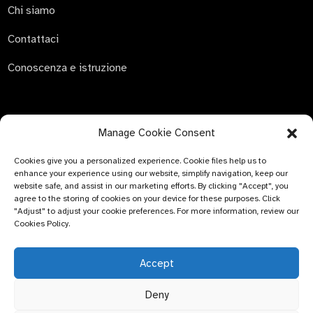
Chi siamo
Contattaci
Conoscenza e istruzione
Manage Cookie Consent
INVIA RICHIESTA
Cookies give you a personalized experience. Cookie files help us to
Non c'è niente di meglio che vedere il risultato finale. Scopri
enhance your experience using our website, simplify navigation, keep our
di più su newfun e scarica l'ultimo album di campioni di
website safe, and assist in our marketing efforts. By clicking "Accept", you
prodotto. E chiedi semplicemente maggiori informazioni.
agree to the storing of cookies on your device for these purposes. Click
"Adjust" to adjust your cookie preferences. For more information, review our
Cookies Policy.
Clicca per
informazioni
Accept
Deny
© COPYRIGHT - 2024 : Bluemed ​​Healthcare Co., Ltd.
Argomento