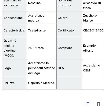
Standard di
Nome del
Nessuno
all'ossido di
sicurezza:
prodotto:
zinco
Assistenza
Zucchero
Applicazione:
Colore:
medica
bianco
Caratteristica:
Traspirante
Certificato:
CE/ISO13485
Quantità
minima
Esempio
2000 rotoli
Campione:
d'ordine
offerto
(MOQ):
Accettiamo la
Accettiamo
Logo:
personalizzazione
OEM:
OEM
del logo
Utilizzo:
Ospedale Medico