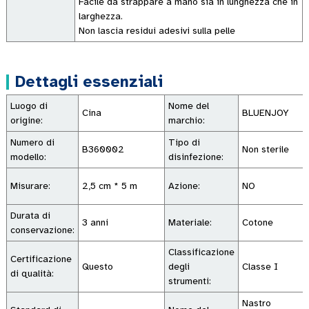
Facile da strappare a mano sia in lunghezza che in
larghezza.
Non lascia residui adesivi sulla pelle
Dettagli essenziali
Luogo di
Nome del
Cina
BLUENJOY
origine:
marchio:
Numero di
Tipo di
B360002
Non sterile
modello:
disinfezione:
Misurare:
2,5 cm * 5 m
Azione:
NO
Durata di
3 anni
Materiale:
Cotone
conservazione:
Classificazione
Certificazione
Questo
degli
Classe I
di qualità:
strumenti:
Nastro