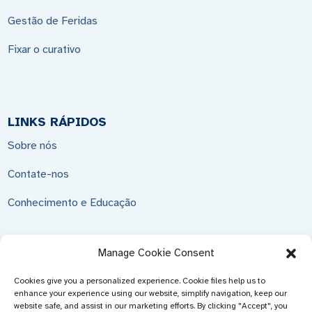
Gestão de Feridas
Fixar o curativo
LINKS RÁPIDOS
Sobre nós
Contate-nos
Conhecimento e Educação
Manage Cookie Consent
ENVIAR CONSULTA
Cookies give you a personalized experience. Cookie files help us to
enhance your experience using our website, simplify navigation, keep our
Não há nada melhor do que ver o resultado final. Saiba mais
website safe, and assist in our marketing efforts. By clicking "Accept", you