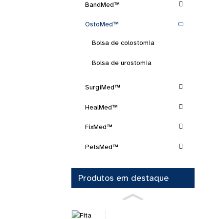
BandMed™
OstoMed™
Bolsa de colostomia
Bolsa de urostomia
SurgiMed™
HealMed™
FixMed™
PetsMed™
Produtos em destaque