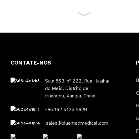
CONTATE-NOS
Sala 803, nº 222, Rua Huaihai
do Meio, Distrito de
O
Huangpu, Xangai, China
H
+86 182 5123 9890
S
sales@bluemedmedical.com
F