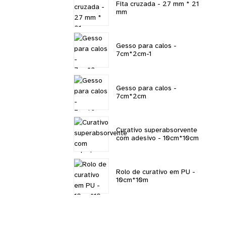
Fita cruzada - 27 mm * 21
mm
Gesso para calos -
7cm*2cm-1
Gesso para calos -
7cm*2cm
Curativo superabsorvente
com adesivo - 10cm*10cm
Rolo de curativo em PU -
10cm*10m