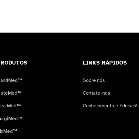
PRODUTOS
LINKS RÁPIDOS
BandMed™
Sobre nós
stoMed™
Contate-nos
ealMed™
Conhecimento e Educaçã
urgiMed™
ixMed™