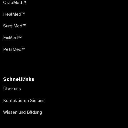
OstoMed™
HealMed™
SurgiMed™
FixMed™
PetsMed™
Schnelllinks
Über uns
Kontaktieren Sie uns
Wissen und Bildung