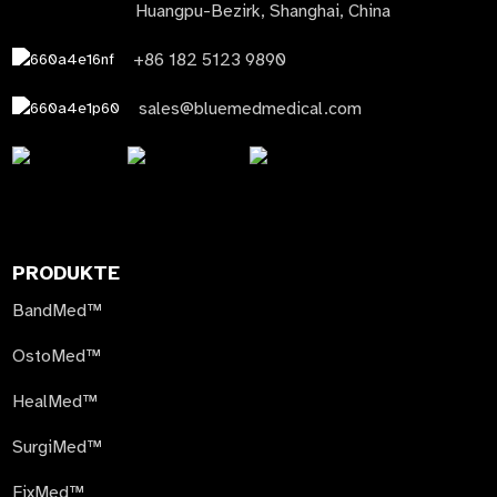
Huangpu-Bezirk, Shanghai, China
+86 182 5123 9890
sales@bluemedmedical.com
PRODUKTE
BandMed™
OstoMed™
HealMed™
SurgiMed™
FixMed™