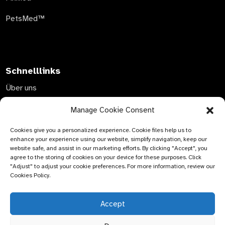
PetsMed™
Schnelllinks
Über uns
Kontaktieren Sie uns
Manage Cookie Consent
Wissen und Bildung
Cookies give you a personalized experience. Cookie files help us to
enhance your experience using our website, simplify navigation, keep our
website safe, and assist in our marketing efforts. By clicking "Accept", you
agree to the storing of cookies on your device for these purposes. Click
"Adjust" to adjust your cookie preferences. For more information, review our
Cookies Policy.
ANFRAGE SENDEN
Es gibt nichts Schöneres, als das Endergebnis zu sehen.
Accept
Erfahren Sie mehr über Newfun und erhalten Sie das neueste
Produktmusteralbum. Und fragen Sie einfach nach weiteren