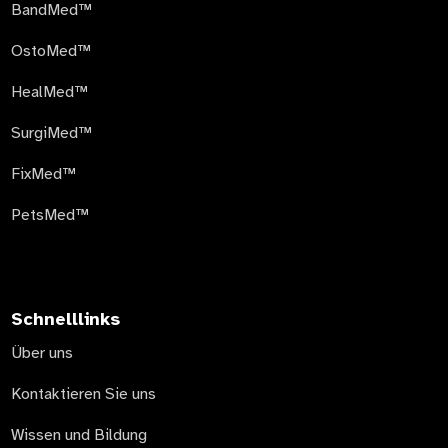
BandMed™
OstoMed™
HealMed™
SurgiMed™
FixMed™
PetsMed™
Schnelllinks
Über uns
Kontaktieren Sie uns
Wissen und Bildung