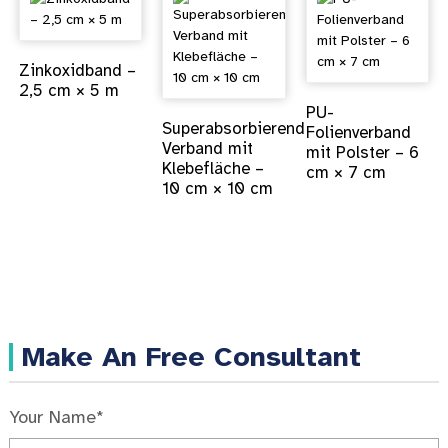
Zinkoxidband –
2,5 cm × 5 m
PU-
Superabsorbierender
Folienverband
Verband mit
mit Polster – 6
Klebefläche –
cm × 7 cm
10 cm × 10 cm
Make An Free Consultant
Your Name*