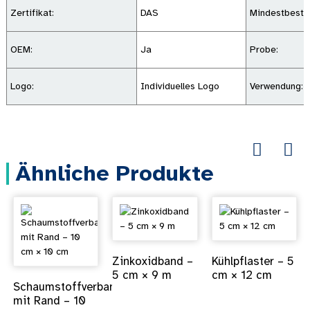
Zertifikat:
DAS
Mindestbeste
OEM:
Ja
Probe:
Logo:
Individuelles Logo
Verwendung:
Ähnliche Produkte
Zinkoxidband –
Kühlpflaster – 5
5 cm × 9 m
cm × 12 cm
Schaumstoffverband
mit Rand – 10