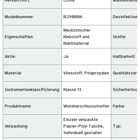
Herkunftsort:
China
Markenname:
Modellnummer:
B290006
Desinfektions
Medizinischer
Eigenschaften:
Klebstoff und
Größe:
Nahtmaterial
Aktie:
Ja
Haltbarkeit:
Material:
Vliesstoff, Polypropylen
Qualitätszerti
Instrumentenklassifizierung:
Klasse II
Sicherheitsst
Produktname:
Wundverschlussstreifen
Farbe:
Einzeln verpackte
Verpackung:
Papier-Poly-Tasche,
Typ:
individuell gestaltet