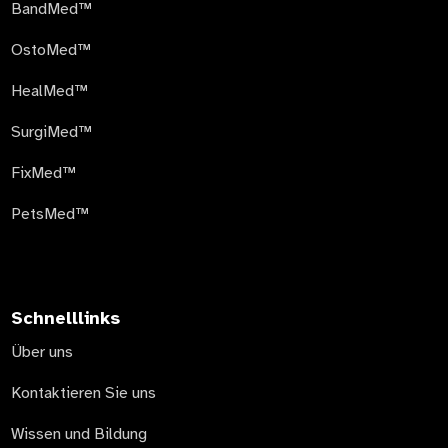
BandMed™
OstoMed™
HealMed™
SurgiMed™
FixMed™
PetsMed™
Schnelllinks
Über uns
Kontaktieren Sie uns
Wissen und Bildung