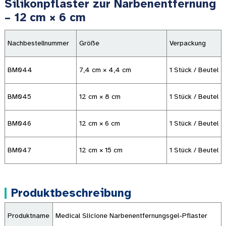
Silikonpflaster zur Narbenentfernung
– 12 cm × 6 cm
Nachbestellnummer
Größe
Verpackung
BM044
7,4 cm × 4,4 cm
1 Stück / Beutel
BM045
12 cm × 8 cm
1 Stück / Beutel
BM046
12 cm × 6 cm
1 Stück / Beutel
BM047
12 cm × 15 cm
1 Stück / Beutel
Produktbeschreibung
Produktname
Medical Slicione Narbenentfernungsgel-Pflaster