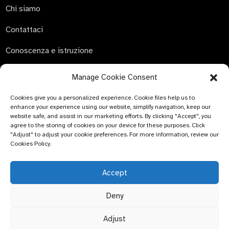
Chi siamo
Contattaci
Conoscenza e istruzione
Manage Cookie Consent
Cookies give you a personalized experience. Cookie files help us to
INVIA RICHIESTA
enhance your experience using our website, simplify navigation, keep our
website safe, and assist in our marketing efforts. By clicking "Accept", you
Non c'è niente di meglio che vedere il risultato finale. Scopri
agree to the storing of cookies on your device for these purposes. Click
di più su newfun e scarica l'ultimo album di campioni di
"Adjust" to adjust your cookie preferences. For more information, review our
Cookies Policy.
prodotto. E chiedi semplicemente maggiori informazioni.
Accept
Clicca per
informazioni
Deny
Adjust
© COPYRIGHT - 2024 : Bluemed ​​Healthcare Co., Ltd.
Argomento