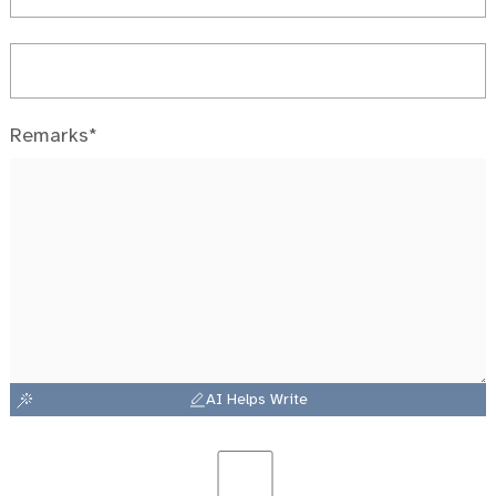
Remarks*
AI Helps Write