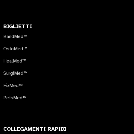
BIGLIETTI
BandMed™
OstoMed™
HealMed™
SurgiMed™
FixMed™
PetsMed™
COLLEGAMENTI RAPIDI