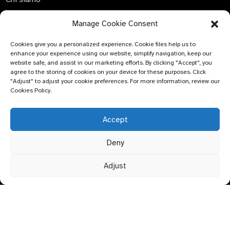
Contattaci
Manage Cookie Consent
Conoscenza e istruzione
Cookies give you a personalized experience. Cookie files help us to
enhance your experience using our website, simplify navigation, keep our
website safe, and assist in our marketing efforts. By clicking "Accept", you
agree to the storing of cookies on your device for these purposes. Click
"Adjust" to adjust your cookie preferences. For more information, review our
Cookies Policy.
INVIA RICHIESTA
Non c'è niente di meglio che vedere il risultato finale. Scopri
Accept
di più su newfun e scarica l'ultimo album di campioni di
prodotto. E chiedi semplicemente maggiori informazioni.
Deny
Adjust
Clicca per
informazioni
© COPYRIGHT - 2024 : Bluemed ​​Healthcare Co., Ltd.
Argomento