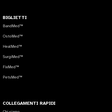
BIGLIETTI
BandMed™
OstoMed™
HealMed™
SurgiMed™
FixMed™
PetsMed™
COLLEGAMENTI RAPIDI
Chi siamo