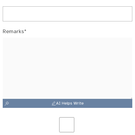
Remarks*
AI Helps Write