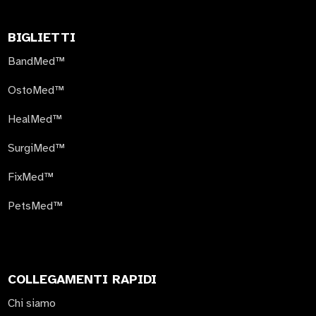
BIGLIETTI
BandMed™
OstoMed™
HealMed™
SurgiMed™
FixMed™
PetsMed™
COLLEGAMENTI RAPIDI
Chi siamo