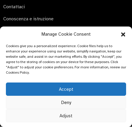
Contattaci
Conoscenza e istruzione
Manage Cookie Consent
Cookies give you a personalized experience. Cookie files help us to
INVIA RICHIESTA
enhance your experience using our website, simplify navigation, keep our
website safe, and assist in our marketing efforts. By clicking "Accept", you
Non c'è niente di meglio che vedere il risultato finale. Scopri
agree to the storing of cookies on your device for these purposes. Click
di più su newfun e scarica l'ultimo album di campioni di
"Adjust" to adjust your cookie preferences. For more information, review our
Cookies Policy.
prodotto. E chiedi semplicemente maggiori informazioni.
Accept
Clicca per
informazioni
Deny
Adjust
© COPYRIGHT - 2024 : Bluemed ​​Healthcare Co., Ltd.
Argomento
principale