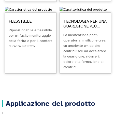
percentuale di
perforazione per un rapido
assorbimento e un rischio
minimo di danni alla pelle. I
FLESSIBILE
TECNOLOGIA PER UNA
tamponi adesivi sterili
GUARIGIONE PIÙ
Riposizionabile e flessibile
RAPIDA
assorbono efficacemente il
La medicazione post-
per un facile monitoraggio
drenaggio da leggero a
operatoria in silicone crea
della ferita e per il comfort
moderato.
un ambiente umido che
durante l'utilizzo.
contribuisce ad accelerare
la guarigione, ridurre il
dolore e la formazione di
cicatrici.
Applicazione del prodotto