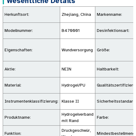
Wesentliche Details
Herkunftsort:
Zhejiang, China
Markenname:
Modellnummer:
B470001
Desinfektionsart:
Eigenschaften:
Wundversorgung
Größe:
Aktie:
NEIN
Haltbarkeit:
Material:
Hydrogel/PU
Qualitätszertifizieru
Instrumentenklassifizierung:
Klasse II
Sicherheitsstandard
Hydrogelverband
Produktname:
Farbe:
mit Rand
Druckgeschwür,
Funktion:
Mindestbestellmeng