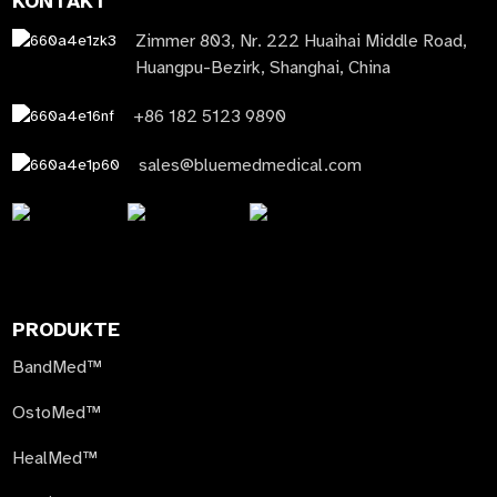
KONTAKT
Zimmer 803, Nr. 222 Huaihai Middle Road,
Huangpu-Bezirk, Shanghai, China
+86 182 5123 9890
sales@bluemedmedical.com
PRODUKTE
BandMed™
OstoMed™
HealMed™