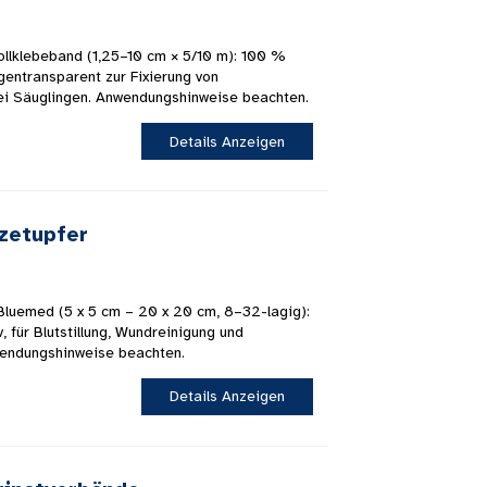
llklebeband (1,25–10 cm × 5/10 m): 100 %
gentransparent zur Fixierung von
ei Säuglingen. Anwendungshinweise beachten.
Details Anzeigen
azetupfer
luemed ​​(5 x 5 cm – 20 x 20 cm, 8–32-lagig):
 für Blutstillung, Wundreinigung und
endungshinweise beachten.
Details Anzeigen