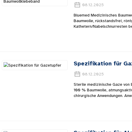
08.12.2025
Bluemed ​​Medizinisches Baumwo
Baumwolle, rückstandsfrei, rönt
Kathetern/Nabelschnurresten b
Spezifikation für G
08.12.2025
Sterile medizinische Gaze von B
100 % Baumwolle, atmungsaktiv,
chirurgische Anwendungen. Anw