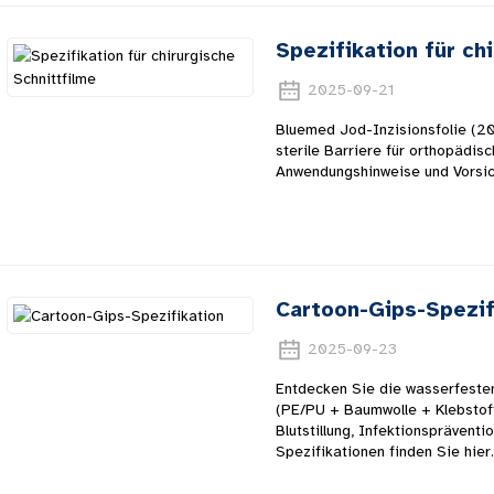
Spezifikation für ch
2025-09-21
Bluemed ​​Jod-Inzisionsfolie (
sterile Barriere für orthopädisc
Anwendungshinweise und Vorsi
Cartoon-Gips-Spezif
2025-09-23
Entdecken Sie die wasserfesten
(PE/PU + Baumwolle + Klebstoff
Blutstillung, Infektionspräven
Spezifikationen finden Sie hier.