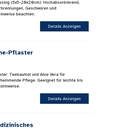
ressing (5x5-20x20cm): Hochabsorbierend,
erbrennungen, Geschwüren und
inweise beachten.
Details Anzeigen
ne-Pflaster
aster: Teebaumöl und Aloe Vera für
shemmende Pflege. Geeignet für leichte bis
shinweise.
Details Anzeigen
dizinisches