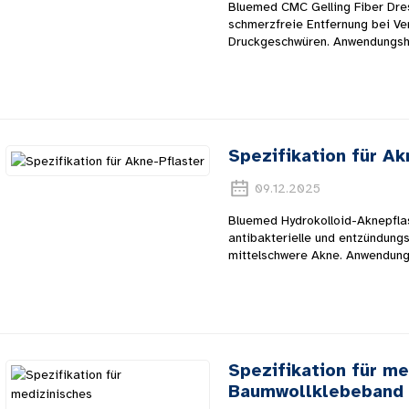
Bluemed ​​CMC Gelling Fiber D
schmerzfreie Entfernung bei V
Druckgeschwüren. Anwendungsh
Spezifikation für Ak
09.12.2025
Bluemed ​​Hydrokolloid-Aknepfl
antibakterielle und entzündung
mittelschwere Akne. Anwendung
Spezifikation für me
Baumwollklebeband