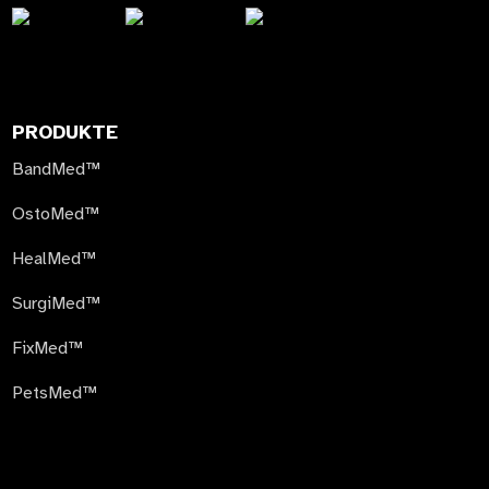
PRODUKTE
BandMed™
OstoMed™
HealMed™
SurgiMed™
FixMed™
PetsMed™