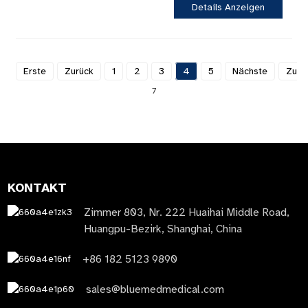
Details Anzeigen
Erste
Zurück
1
2
3
4
5
Nächste
Zulet
7
KONTAKT
Zimmer 803, Nr. 222 Huaihai Middle Road,
Huangpu-Bezirk, Shanghai, China
+86 182 5123 9890
sales@bluemedmedical.com