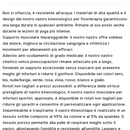
Non si sfilaccia, è resistente all'acqua: i materiali di alta qualità e il
design del nostro nastro kinesiologico per fisioterapia garantiscono
una lunga durata in qualsiasi ambiente. Rimane al suo posto anche
durante le lezioni di yoga più intense.
Supporto muscolare impareggiabile: il nostro nastro offre sollievo
dal dolore, migliora la circolazione sanguigna e ottimizza i
movimenti per allenamenti più efficaci.
Adesivo anti-scollamento di grado medicale: il nostro nastro
cinetico senza preoccupazioni rimane attaccato più a lungo,
fornendo un supporto eccezionale senza staccarsi per prevenire
meglio gli infortuni e ridurre il gonfiore. Disponibile nei colori nero,
blu, nude/beige, verde, rosa, viola, rosso, bianco e giallo.
Rotoli non tagliati a prezzi accessibili: a differenza delle strisce
pretagliate di nastro kinesiologico, il nostro nastro muscolare per
infortuni sportivi, approvato, è disponibile in rotoli non tagliati per
ridurre gli sprechi e consentire di personalizzare ogni applicazione.
Impermeabile e traspirante: il nastro Kinesiotape è realizzato in un
tessuto sottile composto al 95% da cotone e al 5% da spandex. Il
tessuto poroso permette alla pelle di respirare meglio sotto il
nastro, allontanando l'umidità e resistendo all'umidità. Leggero e