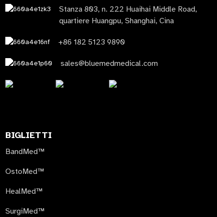
Stanza 803, n. 222 Huaihai Middle Road,
quartiere Huangpu, Shanghai, Cina
+86 182 5123 9890
sales@bluemedmedical.com
BIGLIETTI
BandMed™
OstoMed™
HealMed™
SurgiMed™