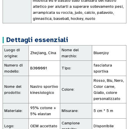
mobilità ed è basato sullo standard del nastro
atletico per aiutarti a superare sollevamento pesi,
arrampicata su roccia, judo, calcio, pallavolo,
ginnastica, baseball, hockey, nuoto
Dettagli essenziali
Luogo di
Nome del
Zhejiang, Cina
Bluenjoy
origine:
marchio:
Numero di
fasciatura
B300001
Tipo:
modello:
sportiva
Rosso, Blu, Nero,
Nome del
Nastro sportivo
Color carne,
Colore:
prodotto:
kinesiologico
Giallo, colore
personalizzato
95% cotone +
Materiale:
Misurare:
5 cm * 5 m
5% elastan
Campione
Logo:
OEM accettato
Disponibile