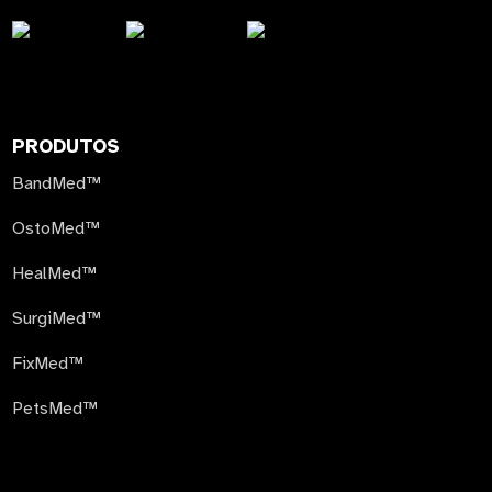
PRODUTOS
BandMed™
OstoMed™
HealMed™
SurgiMed™
FixMed™
PetsMed™