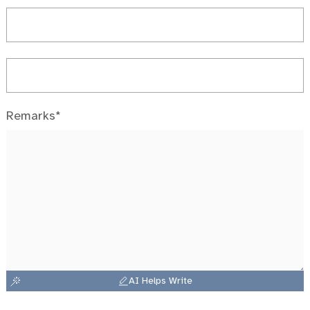
Remarks*
AI Helps Write