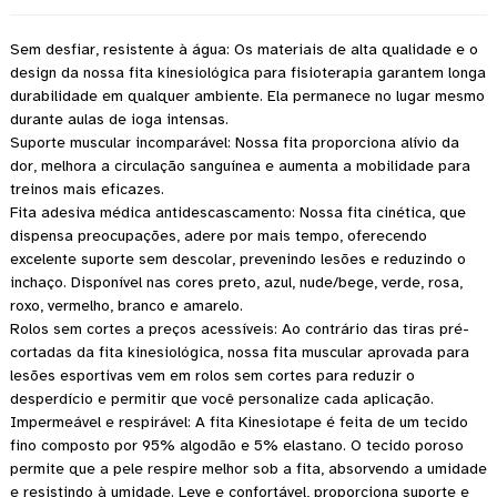
Sem desfiar, resistente à água: Os materiais de alta qualidade e o
design da nossa fita kinesiológica para fisioterapia garantem longa
durabilidade em qualquer ambiente. Ela permanece no lugar mesmo
durante aulas de ioga intensas.
Suporte muscular incomparável: Nossa fita proporciona alívio da
dor, melhora a circulação sanguínea e aumenta a mobilidade para
treinos mais eficazes.
Fita adesiva médica antidescascamento: Nossa fita cinética, que
dispensa preocupações, adere por mais tempo, oferecendo
excelente suporte sem descolar, prevenindo lesões e reduzindo o
inchaço. Disponível nas cores preto, azul, nude/bege, verde, rosa,
roxo, vermelho, branco e amarelo.
Rolos sem cortes a preços acessíveis: Ao contrário das tiras pré-
cortadas da fita kinesiológica, nossa fita muscular aprovada para
lesões esportivas vem em rolos sem cortes para reduzir o
desperdício e permitir que você personalize cada aplicação.
Impermeável e respirável: A fita Kinesiotape é feita de um tecido
fino composto por 95% algodão e 5% elastano. O tecido poroso
permite que a pele respire melhor sob a fita, absorvendo a umidade
e resistindo à umidade. Leve e confortável, proporciona suporte e