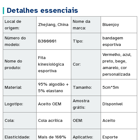
Detalhes essenciais
Local de
Nome da
Zhejiang, China
Bluenjoy
origem:
marca:
Número do
bandagem
B300001
Tipo:
modelo:
esportiva
Vermelho, azul,
Fita
Nome do
preto, bege,
kinesiológica
Cor:
produto:
amarelo, cor
esportiva
personalizada
95% algodão +
Material:
Tamanho:
5cm*5m
5% elastano
Amostra
Logotipo:
Aceito OEM
Disponível
grátis:
Cola:
Cola acrílica
OEM:
Aceito
Elasticidade:
Mais de 160%
Aplicativo:
Esporte