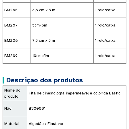
BM206
3,8 cm × 5 m
1 rolo/caixa
BM207
5cm×5m
1 rolo/caixa
BM208
7,5 cm × 5 m
1 rolo/caixa
BM209
10cm×5m
1 rolo/caixa
Descrição dos produtos
Nome do
Fita de cinesiologia impermeável e colorida Eastic
produto
Não.
B300001
Material
Algodão / Elastano