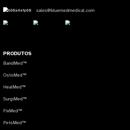
sales@bluemedmedical.com
PRODUTOS
BandMed™
OstoMed™
HealMed™
SurgiMed™
FixMed™
PetsMed™