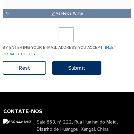
AI Helps Write
BY ENTERING YOUR E-MAIL ADDRESS YOU ACCEPT
INJET
PRIVACY POLICY
Rest
Submit
CONTATE-NOS
Sala 803, nº 222, Rua Huaihai do Meio,
Distrito de Huangpu, Xangai, China