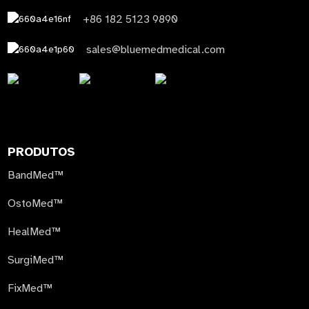
+86 182 5123 9890
sales@bluemedmedical.com
PRODUTOS
BandMed™
OstoMed™
HealMed™
SurgiMed™
FixMed™