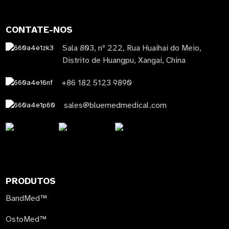
CONTATE-NOS
Sala 803, nº 222, Rua Huaihai do Meio,
Distrito de Huangpu, Xangai, China
+86 182 5123 9890
sales@bluemedmedical.com
PRODUTOS
BandMed™
OstoMed™