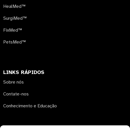
HealMed™
SurgiMed™
FixMed™
PetsMed™
LINKS RÁPIDOS
Sobre nós
Contate-nos
Conhecimento e Educação