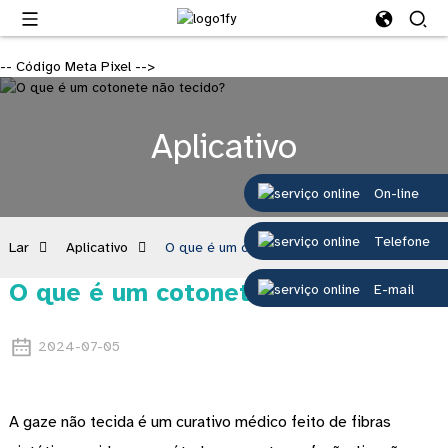
-- Código Meta Pixel -->
Aplicativo
On-line
Telefone
Lar
Aplicativo
O que é um cotonete não tecido?
O que é um cotonete não tecido?
E-mail
2024-07-05
A gaze não tecida é um curativo médico feito de fibras