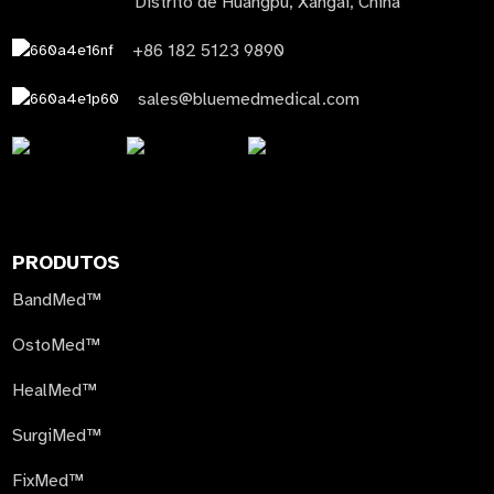
Distrito de Huangpu, Xangai, China
+86 182 5123 9890
sales@bluemedmedical.com
PRODUTOS
BandMed™
OstoMed™
HealMed™
SurgiMed™
FixMed™