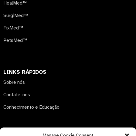
HealMed™
SurgiMed™
FixMed™
PetsMed™
LINKS RÁPIDOS
Sobre nós
Contate-nos
Conhecimento e Educação
Manage Cookie Consent