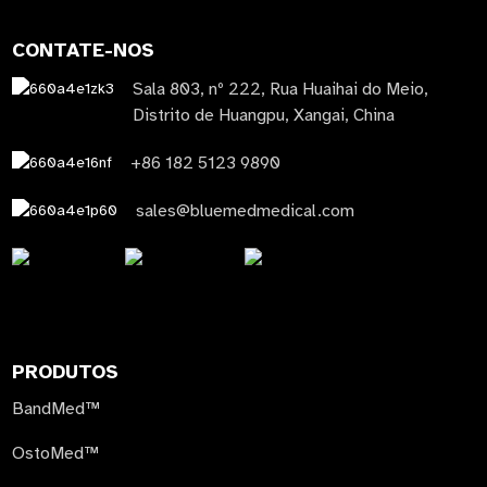
CONTATE-NOS
Sala 803, nº 222, Rua Huaihai do Meio,
Distrito de Huangpu, Xangai, China
+86 182 5123 9890
sales@bluemedmedical.com
PRODUTOS
BandMed™
OstoMed™