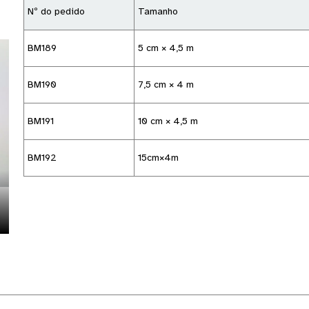
Nº do pedido
Tamanho
BM189
5 cm × 4,5 m
BM190
7,5 cm × 4 m
BM191
10 cm × 4,5 m
BM192
15cm×4m