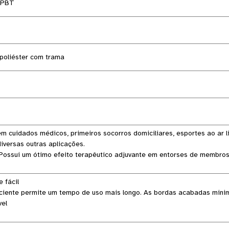
 PBT
poliéster com trama
em cuidados médicos, primeiros socorros domiciliares, esportes ao ar 
iversas outras aplicações.
Possui um ótimo efeito terapêutico adjuvante em entorses de membros,
e fácil
aciente permite um tempo de uso mais longo. As bordas acabadas mini
vel