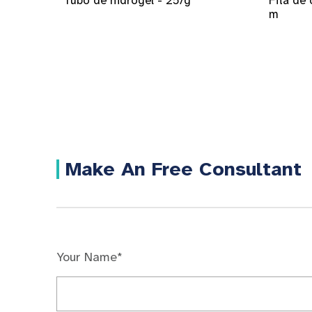
Tubo de hidrogel - 25/g
Fita de 
m
Make An Free Consultant
Your Name*