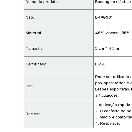
Nome do produto
Bandagem elástica
Não.
B490001
Material
45% viscose, 55% 
Tamanho
5 cm * 4,5 m
Certificado
ESSE
Pode ser utilizado 
pós-operatórios e d
Uso
Lesões esportivas. 
articulações.
1. Aplicação rápida 
2. O conforto do p
Recurso
3. Macio e confortá
4. Respirável