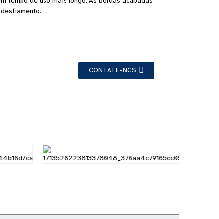
 um tempo de uso mais longo. As bordas acabadas
 desfiamento.
CONTATE-NOS