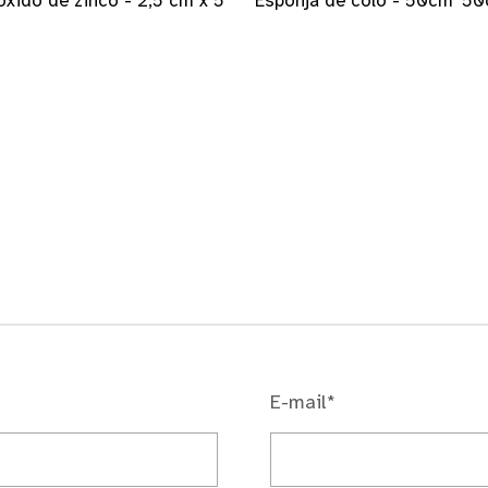
óxido de zinco - 2,5 cm x 5
Esponja de colo - 50cm*5
E-mail*