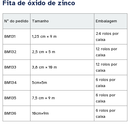
Fita de óxido de zinco
Nº do pedido
Tamanho
Embalagem
24 rolos por
BM131
1,25 cm × 9 m
caixa
12 rolos por
BM132
2,5 cm × 5 m
caixa
12 rolos por
BM133
3,8 cm × 10 m
caixa
6 rolos por
BM134
5cm×5m
caixa
6 rolos por
BM135
7,5 cm × 9 m
caixa
6 rolos por
BM136
10cm×9m
caixa