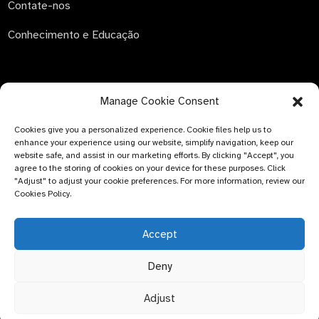
Contate-nos
Conhecimento e Educação
Manage Cookie Consent
ENVIAR CONSULTA
Cookies give you a personalized experience. Cookie files help us to
Não há nada melhor do que ver o resultado final. Saiba mais
enhance your experience using our website, simplify navigation, keep our
sobre a Newfun e obtenha o álbum de amostras mais
website safe, and assist in our marketing efforts. By clicking "Accept", you
recente do produto. E basta pedir mais informações.
agree to the storing of cookies on your device for these purposes. Click
"Adjust" to adjust your cookie preferences. For more information, review our
Cookies Policy.
Clique para fazer
uma consulta.
Accept
Deny
© DIREITOS AUTORAIS - 2024: Bluemed ​​Healthcare Co., Ltd.
Tópico principal
Adjust