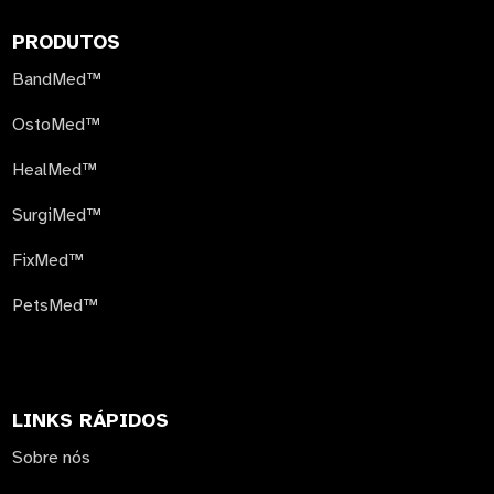
PRODUTOS
BandMed™
OstoMed™
HealMed™
SurgiMed™
FixMed™
PetsMed™
LINKS RÁPIDOS
Sobre nós