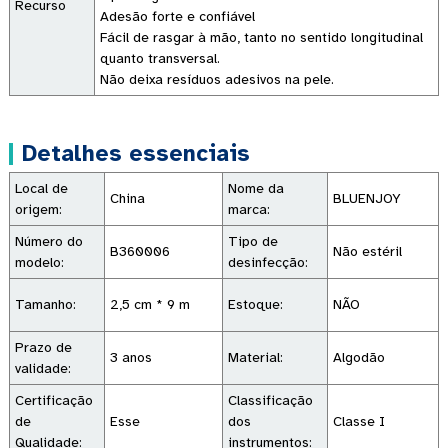
Recurso
Adesão forte e confiável
Fácil de rasgar à mão, tanto no sentido longitudinal
quanto transversal.
Não deixa resíduos adesivos na pele.
Detalhes essenciais
Local de
Nome da
China
BLUENJOY
origem:
marca:
Número do
Tipo de
B360006
Não estéril
modelo:
desinfecção:
Tamanho:
2,5 cm * 9 m
Estoque:
NÃO
Prazo de
3 anos
Material:
Algodão
validade:
Certificação
Classificação
de
Esse
dos
Classe I
Qualidade:
instrumentos: