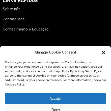
LINKS RÁPIDOS
Sobre nós
Contate-nos
Conhecimento e Educação
Manage Cookie Consent
ENVIAR CONSULTA
Cookies give you a personalized experience. Cookie files help us to
Não há nada melhor do que ver o resultado final. Saiba mais
enhance your experience using our website, simplify navigation, keep our
sobre a Newfun e obtenha o álbum de amostras mais
website safe, and assist in our marketing efforts. By clicking "Accept", you
recente do produto. E basta pedir mais informações.
agree to the storing of cookies on your device for these purposes. Click
"Adjust" to adjust your cookie preferences. For more information, review our
Cookies Policy.
Clique para fazer
uma consulta.
Accept
Deny