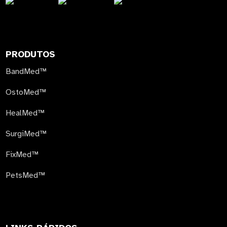
PRODUTOS
BandMed™
OstoMed™
HealMed™
SurgiMed™
FixMed™
PetsMed™