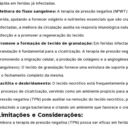
ápida em feridas já infectadas.
elhora do fluxo sanguíneo:
A terapia de pressão negativa (NPWT) 
erida, ajudando a fornecer oxigênio e nutrientes essenciais que são cru
nfectadas, a melhora da circulação auxilia na resposta imunológica nat
nfecção e a promover a regeneração do tecido.
romove a formação de tecido de granulação:
Em feridas infecta
ranulação é fundamental para a cicatrização. A terapia de pressão ne
romovendo a migração celular, a produção de colágeno e a angiogêne
anguíneos). O tecido de granulação fornece uma estrutura de suporte par
 o fechamento completo da mesma.
acilita o desbridamento:
O tecido necrótico está frequentemente p
 processo de cicatrização, servindo como um ambiente propício para a 
ressão negativa (TPN) pode auxiliar na remoção do tecido necrótico,
eduzindo a carga bacteriana e criando um ambiente que favorece o cre
Limitações e Considerações:
mbora a terapia de pressão negativa (TPN) possa ser eficaz em ferida