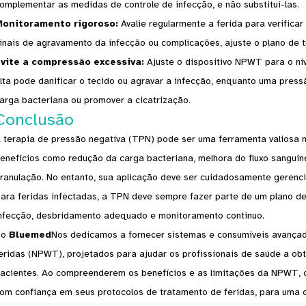
omplementar as medidas de controle de infecção, e não substituí-las.
onitoramento rigoroso:
Avalie regularmente a ferida para verificar
inais de agravamento da infecção ou complicações, ajuste o plano de 
vite a compressão excessiva:
Ajuste o dispositivo NPWT para o n
lta pode danificar o tecido ou agravar a infecção, enquanto uma pres
arga bacteriana ou promover a cicatrização.
Conclusão
 terapia de pressão negativa (TPN) pode ser uma ferramenta valiosa n
enefícios como redução da carga bacteriana, melhora do fluxo sanguí
ranulação. No entanto, sua aplicação deve ser cuidadosamente gerenci
ara feridas infectadas, a TPN deve sempre fazer parte de um plano de
nfecção, desbridamento adequado e monitoramento contínuo.
No
Bluemed
Nos dedicamos a fornecer sistemas e consumíveis avançad
eridas (NPWT), projetados para ajudar os profissionais de saúde a ob
acientes. Ao compreenderem os benefícios e as limitações da NPWT, o
om confiança em seus protocolos de tratamento de feridas, para uma ci