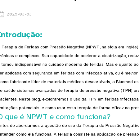
2025-03-03
Introdução:
 Terapia de Feridas com Pressão Negativa (NPWT, na sigla em inglês) 
rônicas e complexas. Sua capacidade de acelerar a cicatrização, redu
 tornou indispensável no cuidado moderno de feridas. Mas e quanto a
er aplicada com segurança em feridas com infecção ativa, ou é melhor 
omo fabricante líder de materiais médicos descartáveis, a Bluemed ​​
e saúde sistemas avançados de terapia de pressão negativa (TPN) pro
acientes. Neste blog, exploraremos o uso da TPN em feridas infectada
imitações potenciais, e como usar essa terapia de forma eficaz na pre
O que é NPWT e como funciona?
ntes de abordarmos a questão do uso da Terapia de Pressão Negativa
ntender como ela funciona. A terapia consiste na aplicação de pressão 