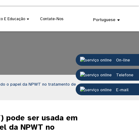
o E Educação
Contate-Nos
Portuguese
On-line
Telefone
ando o papel da NPWT no tratamento de
E-mail
T) pode ser usada em
pel da NPWT no