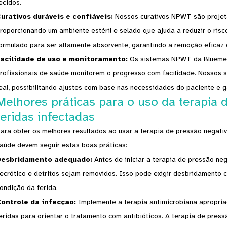
ecidos.
urativos duráveis ​​e confiáveis:
Nossos curativos NPWT são projetad
roporcionando um ambiente estéril e selado que ajuda a reduzir o risco
ormulado para ser altamente absorvente, garantindo a remoção eficaz 
acilidade de uso e monitoramento:
Os sistemas NPWT da Bluemed ​
rofissionais de saúde monitorem o progresso com facilidade. Nosso
eal, possibilitando ajustes com base nas necessidades do paciente e g
Melhores práticas para o uso da terapia 
feridas infectadas
ara obter os melhores resultados ao usar a terapia de pressão negativ
aúde devem seguir estas boas práticas:
Desbridamento adequado:
Antes de iniciar a terapia de pressão neg
ecrótico e detritos sejam removidos. Isso pode exigir desbridamento 
ondição da ferida.
ontrole da infecção:
Implemente a terapia antimicrobiana apropriad
eridas para orientar o tratamento com antibióticos. A terapia de pre