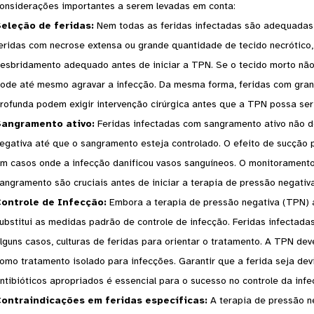
onsiderações importantes a serem levadas em conta:
eleção de feridas:
Nem todas as feridas infectadas são adequadas
eridas com necrose extensa ou grande quantidade de tecido necrótico,
esbridamento adequado antes de iniciar a TPN. Se o tecido morto não 
ode até mesmo agravar a infecção. Da mesma forma, feridas com gran
rofunda podem exigir intervenção cirúrgica antes que a TPN possa se
angramento ativo:
Feridas infectadas com sangramento ativo não d
egativa até que o sangramento esteja controlado. O efeito de sucção
m casos onde a infecção danificou vasos sanguíneos. O monitoramen
angramento são cruciais antes de iniciar a terapia de pressão negativa
ontrole de Infecção:
Embora a terapia de pressão negativa (TPN) a
ubstitui as medidas padrão de controle de infecção. Feridas infectad
lguns casos, culturas de feridas para orientar o tratamento. A TPN d
omo tratamento isolado para infecções. Garantir que a ferida seja de
ntibióticos apropriados é essencial para o sucesso no controle da infe
ontraindicações em feridas específicas:
A terapia de pressão n