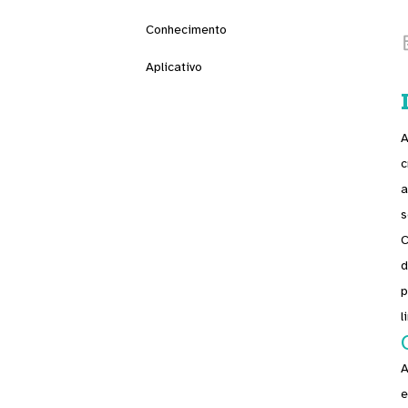
Conhecimento
Aplicativo
A
c
a
s
C
d
p
l
A
e