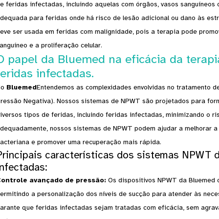
e feridas infectadas, incluindo aquelas com órgãos, vasos sanguíneos 
dequada para feridas onde há risco de lesão adicional ou dano às est
eve ser usada em feridas com malignidade, pois a terapia pode promov
anguíneo e a proliferação celular.
O papel da Bluemed ​​na eficácia da terap
feridas infectadas.
No
Bluemed
Entendemos as complexidades envolvidas no tratamento d
ressão Negativa). Nossos sistemas de NPWT são projetados para forne
iversos tipos de feridas, incluindo feridas infectadas, minimizando o r
dequadamente, nossos sistemas de NPWT podem ajudar a melhorar a ci
acteriana e promover uma recuperação mais rápida.
Principais características dos sistemas NPWT da
infectadas:
ontrole avançado de pressão:
Os dispositivos NPWT da Bluemed ​​
ermitindo a personalização dos níveis de sucção para atender às nece
arante que feridas infectadas sejam tratadas com eficácia, sem agr