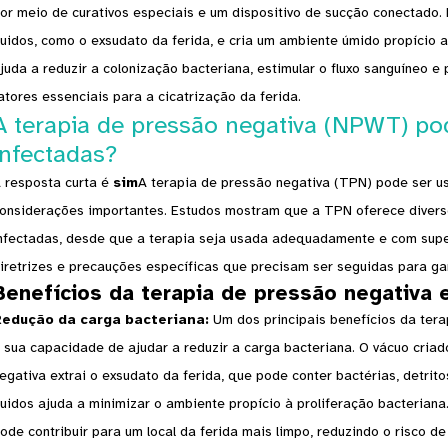
or meio de curativos especiais e um dispositivo de sucção conectado.
luidos, como o exsudato da ferida, e cria um ambiente úmido propício 
juda a reduzir a colonização bacteriana, estimular o fluxo sanguíneo 
atores essenciais para a cicatrização da ferida.
A terapia de pressão negativa (NPWT) po
infectadas?
 resposta curta é
sim
A terapia de pressão negativa (TPN) pode ser u
onsiderações importantes. Estudos mostram que a TPN oferece diverso
nfectadas, desde que a terapia seja usada adequadamente e com super
iretrizes e precauções específicas que precisam ser seguidas para gar
Benefícios da terapia de pressão negativa 
edução da carga bacteriana:
Um dos principais benefícios da tera
 sua capacidade de ajudar a reduzir a carga bacteriana. O vácuo criad
egativa extrai o exsudato da ferida, que pode conter bactérias, detrit
luidos ajuda a minimizar o ambiente propício à proliferação bacterian
ode contribuir para um local da ferida mais limpo, reduzindo o risco 