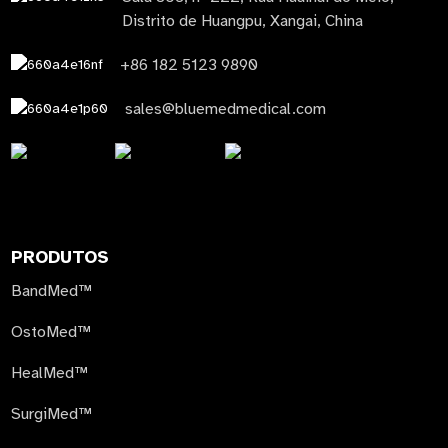
Distrito de Huangpu, Xangai, China
+86 182 5123 9890
sales@bluemedmedical.com
PRODUTOS
BandMed™
OstoMed™
HealMed™
SurgiMed™