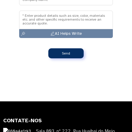
AI Helps Write
Send
CONTATE-NOS
Sala 803, nº 222, Rua Huaihai do Meio,