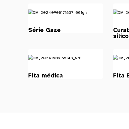
Série Gaze
Cura
silic
Fita médica
Fita 