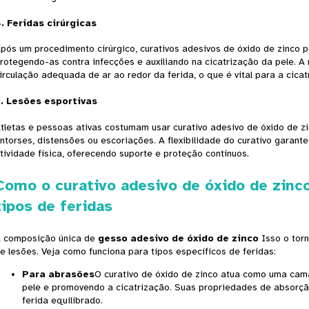
4.
Feridas cirúrgicas
pós um procedimento cirúrgico, curativos adesivos de óxido de zinco po
rotegendo-as contra infecções e auxiliando na cicatrização da pele. A 
irculação adequada de ar ao redor da ferida, o que é vital para a cicat
5.
Lesões esportivas
tletas e pessoas ativas costumam usar curativo adesivo de óxido de zi
ntorses, distensões ou escoriações. A flexibilidade do curativo garan
tividade física, oferecendo suporte e proteção contínuos.
Como o curativo adesivo de óxido de zinco
tipos de feridas
 composição única de
gesso adesivo de óxido de zinco
Isso o torn
e lesões. Veja como funciona para tipos específicos de feridas:
Para abrasões
O curativo de óxido de zinco atua como uma cam
pele e promovendo a cicatrização. Suas propriedades de absorç
ferida equilibrado.