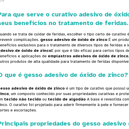
Para que serve o curativo adesivo de óxi
seus benefícios no tratamento de feridas.
uando se trata de cuidar de feridas, escolher o tipo certo de curativo 
revenir complicações.
gesso adesivo de óxido de zinco
É um produ
enefícios exclusivos para o tratamento de diversos tipos de feridas e
desivo de óxido de zinco
E por que é tão eficaz para certos tipos d
enefícios e aplicações de
emplastros adesivos de óxido de zinco
utros produtos de alta qualidade para tratamento de feridas disponív
O que é gesso adesivo de óxido de zinco?
esso adesivo de óxido de zinco
é um tipo de curativo que possu
inco
, um composto conhecido por suas propriedades curativas e prote
um
tecido não tecido
ou
tecido de algodão
A base é revestida co
inco. O curativo foi projetado para aderir firmemente à pele e fornec
ortes e escoriações.
Principais propriedades do gesso adesivo 