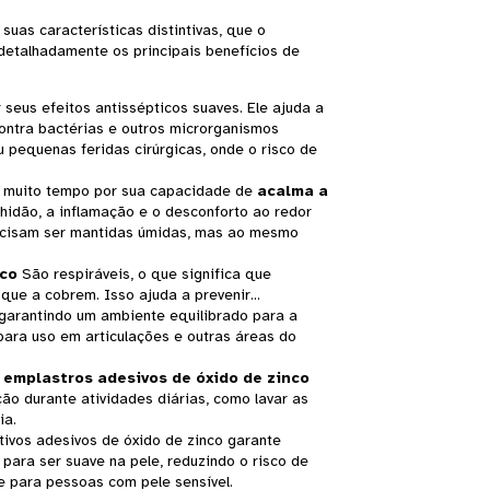
suas características distintivas, que o
 detalhadamente os principais benefícios de
seus efeitos antissépticos suaves. Ele ajuda a
ontra bactérias e outros microrganismos
u pequenas feridas cirúrgicas, onde o risco de
á muito tempo por sua capacidade de
acalma a
hidão, a inflamação e o desconforto ao redor
recisam ser mantidas úmidas, mas ao mesmo
nco
São respiráveis, o que significa que
ue a cobrem. Isso ajuda a prevenir...
 garantindo um ambiente equilibrado para a
para uso em articulações e outras áreas do
,
emplastros adesivos de óxido de zinco
ão durante atividades diárias, como lavar as
ia.
ativos adesivos de óxido de zinco garante
para ser suave na pele, reduzindo o risco de
te para pessoas com pele sensível.