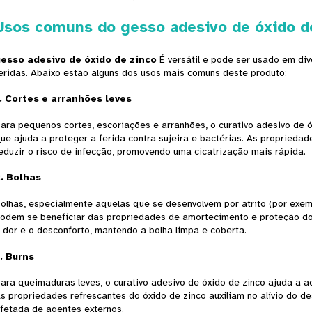
Usos comuns do gesso adesivo de óxido d
esso adesivo de óxido de zinco
É versátil e pode ser usado em div
eridas. Abaixo estão alguns dos usos mais comuns deste produto:
.
Cortes e arranhões leves
ara pequenos cortes, escoriações e arranhões, o curativo adesivo de 
ue ajuda a proteger a ferida contra sujeira e bactérias. As proprieda
eduzir o risco de infecção, promovendo uma cicatrização mais rápida.
2.
Bolhas
olhas, especialmente aquelas que se desenvolvem por atrito (por exe
odem se beneficiar das propriedades de amortecimento e proteção do c
 dor e o desconforto, mantendo a bolha limpa e coberta.
.
Burns
ara queimaduras leves, o curativo adesivo de óxido de zinco ajuda a aca
s propriedades refrescantes do óxido de zinco auxiliam no alívio do d
fetada de agentes externos.