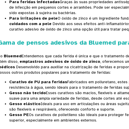
Para feridas infectadas
Graças às suas propriedades antissépt
de infecção em pequenos cortes e arranhões. Pode ser especialm
sido expostas à sujeira ou bactérias.
Para irritações de pele
O óxido de zinco é um ingrediente fun
cuidados com a pele
Devido aos seus efeitos anti-inflamatórios,
curativo adesivo de óxido de zinco uma opção útil para tratar p
Gama de pensos adesivos da Bluemed ​​par
No
Bluemed
Entendemos que cada ferida é única e que o tratamento de
lém disso,
emplastros adesivos de óxido de zinco
, oferecemos u
médicos
Desenvolvido para auxiliar na cicatrização de feridas e propo
ossos outros produtos populares para tratamento de feridas:
Curativo de PU para feridas
Fabricados em poliuretano, estes
resistência à água, sendo ideais para o tratamento de feridas sup
Gesso não tecido
Esses curativos são macios, flexíveis e alta
suave para uma ampla variedade de feridas, desde cortes até es
Gesso elástico
Ideais para uso em articulações ou áreas sujeit
são flexíveis e respiráveis, oferecendo conforto e suporte.
Gesso PE
Os curativos de polietileno são ideais para proteger 
superior, especialmente em ambientes externos.