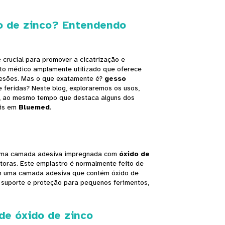
do de zinco? Entendendo
é crucial para promover a cicatrização e
to médico amplamente utilizado que oferece
 lesões. Mas o que exatamente é?
gesso
e feridas? Neste blog, exploraremos os usos,
, ao mesmo tempo que destaca alguns dos
eis em
Bluemed
.
i uma camada adesiva impregnada com
óxido de
toras. Este emplastro é normalmente feito de
m uma camada adesiva que contém óxido de
er suporte e proteção para pequenos ferimentos,
de óxido de zinco