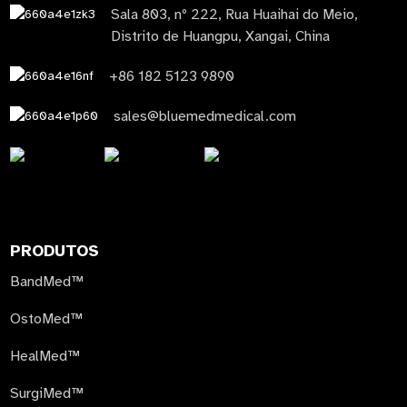
Sala 803, nº 222, Rua Huaihai do Meio,
Distrito de Huangpu, Xangai, China
+86 182 5123 9890
sales@bluemedmedical.com
PRODUTOS
BandMed™
OstoMed™
HealMed™
SurgiMed™