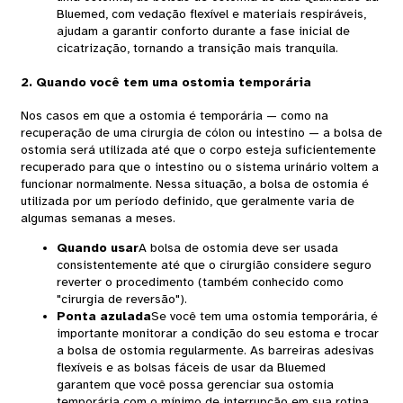
Bluemed, com vedação flexível e materiais respiráveis,
ajudam a garantir conforto durante a fase inicial de
cicatrização, tornando a transição mais tranquila.
2. Quando você tem uma ostomia temporária
Nos casos em que a ostomia é temporária — como na
recuperação de uma cirurgia de cólon ou intestino — a bolsa de
ostomia será utilizada até que o corpo esteja suficientemente
recuperado para que o intestino ou o sistema urinário voltem a
funcionar normalmente. Nessa situação, a bolsa de ostomia é
utilizada por um período definido, que geralmente varia de
algumas semanas a meses.
Quando usar
A bolsa de ostomia deve ser usada
consistentemente até que o cirurgião considere seguro
reverter o procedimento (também conhecido como
"cirurgia de reversão").
Ponta azulada
Se você tem uma ostomia temporária, é
importante monitorar a condição do seu estoma e trocar
a bolsa de ostomia regularmente. As barreiras adesivas
flexíveis e as bolsas fáceis de usar da Bluemed ​​
garantem que você possa gerenciar sua ostomia
temporária com o mínimo de interrupção em sua rotina