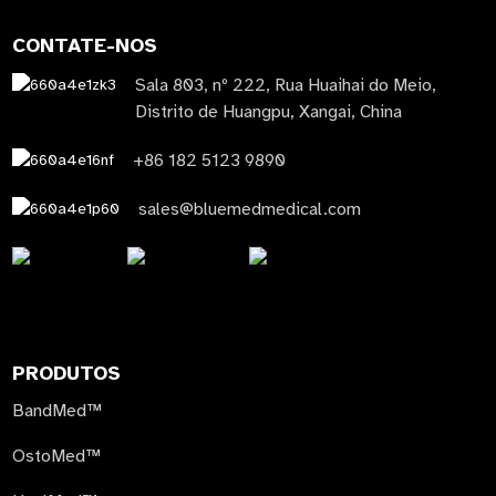
CONTATE-NOS
Sala 803, nº 222, Rua Huaihai do Meio,
Distrito de Huangpu, Xangai, China
+86 182 5123 9890
sales@bluemedmedical.com
PRODUTOS
BandMed™
OstoMed™