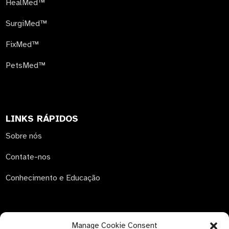
HealMed™
SurgiMed™
FixMed™
PetsMed™
LINKS RÁPIDOS
Sobre nós
Contate-nos
Conhecimento e Educação
Manage Cookie Consent