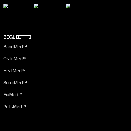
BIGLIETTI
BandMed™
OstoMed™
HealMed™
SurgiMed™
FixMed™
PetsMed™